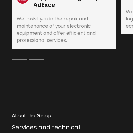
AdExcel
We
We assist you in the repair and
log
maintenance of your electronic
eco
equipment and offer efficient and
professional services.
About the Group
Services and technical