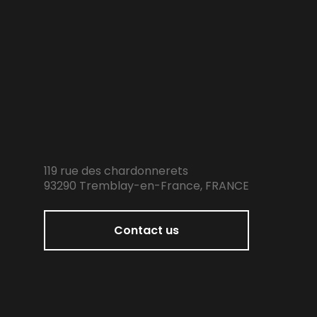
119 rue des chardonnerets
93290 Tremblay-en-France, FRANCE
Contact us